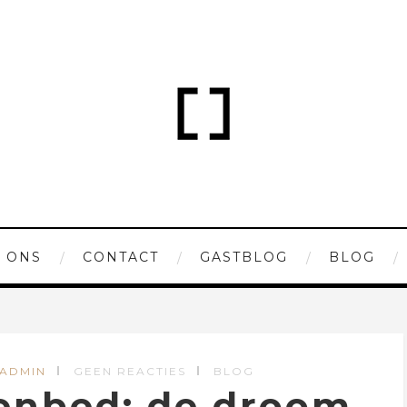
 ONS
CONTACT
GASTBLOG
BLOG
 ADMIN
GEEN REACTIES
BLOG
senbed: de droom